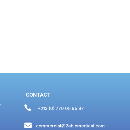
CONTACT
e

+213 (0) 770 05 95 97

commercial@2abiomedical.com