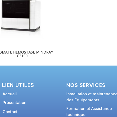
OMATE HEMOSTASE MINDRAY
C3100
NOS SERVICES
LIEN UTILES
Accueil
Installation et maintenanc
des Equipements
Présentation
Formation et Assistance
Contact
technique