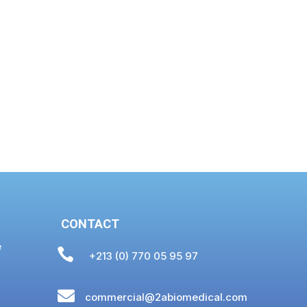
CONTACT
e

+213 (0) 770 05 95 97

commercial@2abiomedical.com